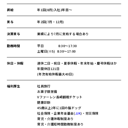
昇給
年1回(8月)入社2年目～
賞与
年2回(7月・12月)
決算賞与
業績により7月に支給する場合あり
勤務時間
平日 8:30～17:30
土曜日(※5) 8:30～17:00
休日・休暇
週休二日・祝日・夏季休暇・年末年始・慶弔休暇ほか
年間休日121日
(年次有給休暇最大40日)
福利厚生
社員旅行
お菓子類常備
Vファーレン長崎観戦チケット
健康診断
45歳以上2年に1回の脳ドッグ
社会保険・企業年金基金(
JJK
)・労災保険
育児・介護休暇制度あり
育児・介護短時間勤務制度あり