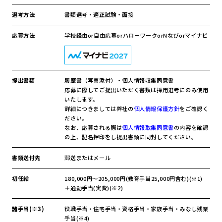
選考方法
書類選考・適正試験・面接
応募方法
学校経由or自由応募orハローワークorNなびorマイナビ
提出書類
履歴書（写真添付）・個人情報収集同意書
応募に際してご提出いただく書類は採用選考にのみ使用
いたします。
詳細につきましては弊社の
個人情報保護方針
をご確認く
ださい。
なお、応募される際は
個人情報取集同意書
の内容を確認
の上、記名押印をし提出書類に同封してください。
書類送付先
郵送またはメール
初任給
180,000円～205,000円(教育手当25,000円含む)(※1)
＋通勤手当(実費)(※2)
諸手当(※3)
役職手当・住宅手当・資格手当・家族手当・みなし残業
手当(※4)