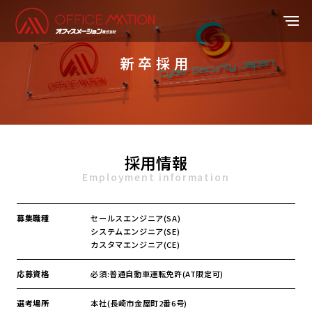
新卒採用
採用情報
募集職種
セールスエンジニア(SA)
システムエンジニア(SE)
カスタマエンジニア(CE)
応募資格
必須:普通自動車運転免許(AT限定可)
選考場所
本社(長崎市金屋町2番6号)