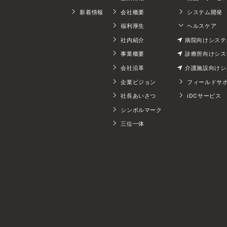
新着情報
会社概要
システム開発
福利厚生
ヘルスケア
社内紹介
病院向けシステ
事業概要
診療所向けシス
会社沿革
介護施設向けシ
企業ビジョン
フィールドサ
社長あいさつ
iDCサービス
シンボルマーク
三位一体